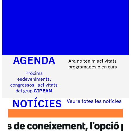
AGENDA
Ara no tenim activitats
programades o en curs
Pròxims
esdeveniments,
congressos i activitats
del grup
GIPEAM
NOTÍCIES
Veure totes les notícies