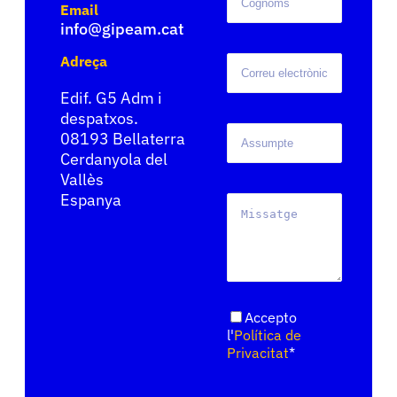
Email
info@gipeam.cat
Adreça
Edif. G5 Adm i
despatxos.
08193
Bellaterra
Cerdanyola del
Vallès
Espanya
Accepto
l'
Política de
Privacitat
*