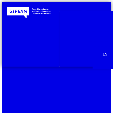
Qui som
Àmbits de re
Projecte
Publicacio
Agenda
Notícies
ES
Edit Templ