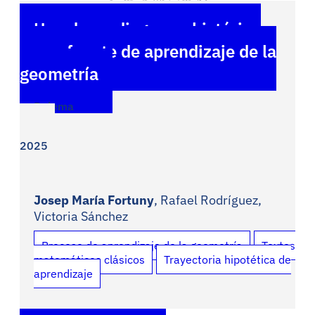
Uso de un diagrama histórico
como fuente de aprendizaje de la
geometría
Bolema
2025
Josep María Fortuny
, Rafael Rodríguez,
Victoria Sánchez
Proceso de aprendizaje de la geometría
Textos
matemáticos clásicos
Trayectoria hipotética de
aprendizaje