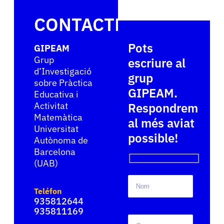
CONTACTE
Pots
GIPEAM
Grup
escriure al
d’Investigació
grup
sobre Pràctica
GIPEAM.
Educativa i
Activitat
Respondrem
Matemàtica
al més aviat
Universitat
possible!
Autònoma de
Barcelona
(UAB)
Teléfon
935812644
935811169