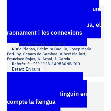
MatTeach_Discussions sobre un
ensenyament de matemàtiques
que tingui en compte la llengua, el
raonament i les connexions
Projecte liderat per:
GIPEAM
Núria Planas, Edelmira Badillo, Josep Maria
Fortuny, Genaro de Gamboa, Albert Mallart,
Francisco Rojas, A. Arnal, I. García
Referència:
PID2023-149580NB-I00
Estat:
En curs
Desenvolupant classes de
matemàtiques que tinguin en
compte la llengua