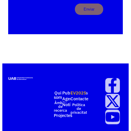
Qui
Publicacions
EV2025
som
Agenda
Contacte
Àmbits
Notícies
Política
de
de
recerca
privacitat
Projectes