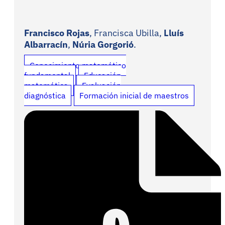
Francisco Rojas
, Francisca Ubilla,
Lluís
Albarracín
,
Núria Gorgorió
.
Conocimiento matemático
fundamental
Educación
matemática
Evaluación
diagnóstica
Formación inicial de maestros