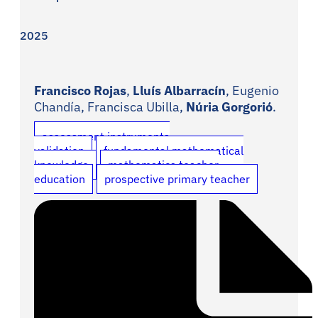
2025
Francisco Rojas
,
Lluís Albarracín
, Eugenio
Chandía, Francisca Ubilla,
Núria Gorgorió
.
assessment instruments
validation
fundamental mathematical
knowledge
mathematics teacher
education
prospective primary teacher