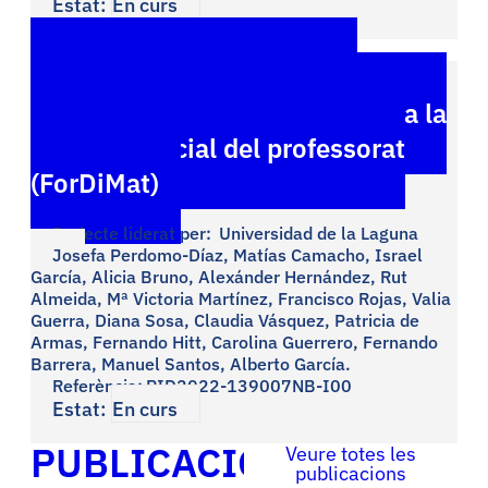
Estat:
En curs
Formulació de problemes
matemàtics amb eines digitals a la
formació inicial del professorat
(ForDiMat)
Projecte liderat per:
Universidad de la Laguna
Josefa Perdomo-Díaz, Matías Camacho, Israel
García, Alicia Bruno, Alexánder Hernández, Rut
Almeida, Mª Victoria Martínez, Francisco Rojas, Valia
Guerra, Diana Sosa, Claudia Vásquez, Patricia de
Armas, Fernando Hitt, Carolina Guerrero, Fernando
Barrera, Manuel Santos, Alberto García.
Referència:
PID2022-139007NB-I00
Estat:
En curs
PUBLICACIONS
Veure totes les
publicacions