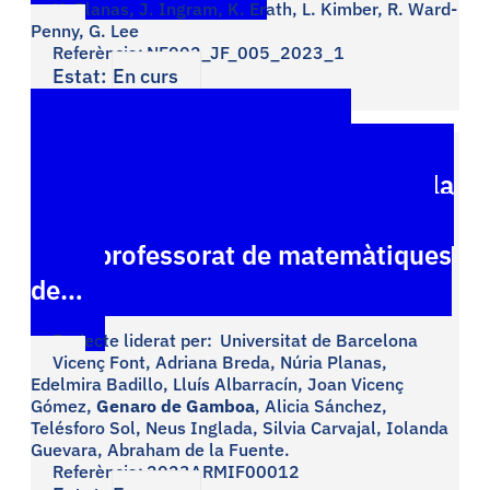
N. Planas, J. Ingram, K. Erath, L. Kimber, R. Ward-
Penny, G. Lee
Referència:
NF002_JF_005_2023_1
Estat:
En curs
Incorporació del disseny
universal per a l’aprenentatge en la
reflexió sobre la seva pràctica del
futur professorat de matemàtiques
de…
Projecte liderat per:
Universitat de Barcelona
Vicenç Font, Adriana Breda, Núria Planas,
Edelmira Badillo, Lluís Albarracín, Joan Vicenç
Gómez,
Genaro de Gamboa
, Alicia Sánchez,
Telésforo Sol, Neus Inglada, Silvia Carvajal, Iolanda
Guevara, Abraham de la Fuente.
Referència:
2023ARMIF00012