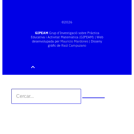
©
2026
GIPEAM
Grup d’Investigació sobre Pràctica
Educativa i Activitat Matemàtica (GIPEAM) | Web
desenvolupada per
Mauricio Mardones
| Disseny
gràfic de
Raúl Campuzano