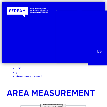
Qui som
Àmbits de re
Projecte
Publicacio
Agenda
Notícies
ES
Edit Templ
Inici
/
Area measurement
AREA MEASUREMENT