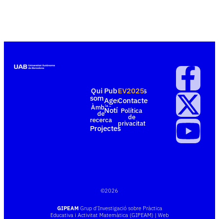
Qui
Publicacions
EV2025
som
Agenda
Contacte
Àmbits
Notícies
Política
de
de
recerca
privacitat
Projectes
©
2026
GIPEAM
Grup d’Investigació sobre Pràctica
Educativa i Activitat Matemàtica (GIPEAM) | Web