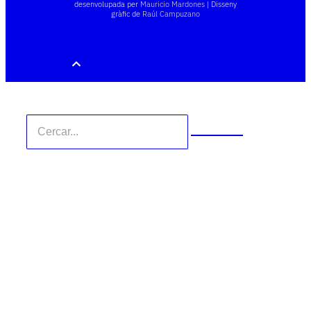
desenvolupada per
Mauricio Mardones
| Disseny
gràfic de
Raúl Campuzano