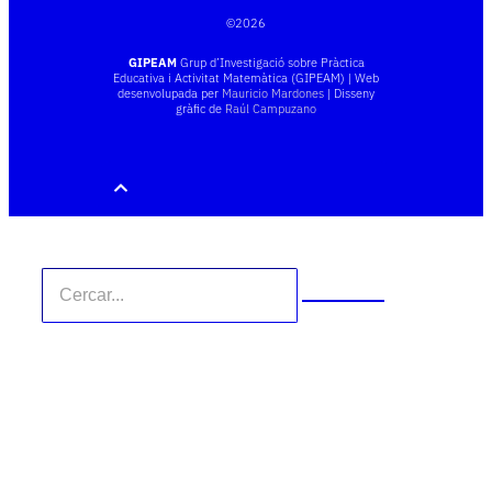
©
2026
GIPEAM
Grup d’Investigació sobre Pràctica
Educativa i Activitat Matemàtica (GIPEAM) | Web
desenvolupada per
Mauricio Mardones
| Disseny
gràfic de
Raúl Campuzano