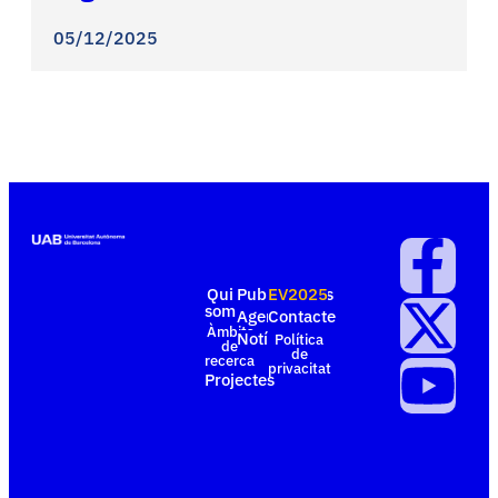
05/12/2025
Qui
Publicacions
EV2025
som
Agenda
Contacte
Àmbits
Notícies
Política
de
de
recerca
privacitat
Projectes