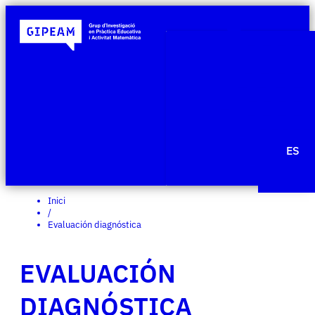
Qui som
Àmbits de re
Projecte
Publicacio
Agenda
Notícies
ES
Edit Templ
Inici
/
Evaluación diagnóstica
EVALUACIÓN
DIAGNÓSTICA