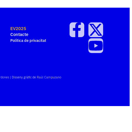
EV2025
Contacte
Política de privacitat
rdones
| Disseny gràfic de
Raúl Campuzano