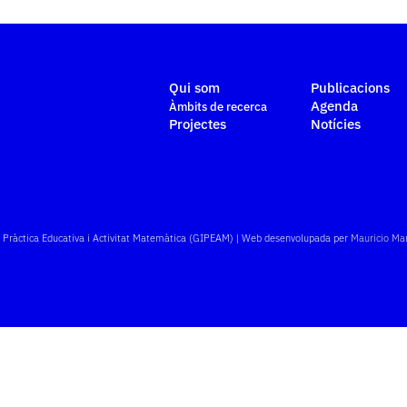
Qui som
Publicacions
Agenda
Àmbits de recerca
Projectes
Notícies
e Pràctica Educativa i Activitat Matemàtica (GIPEAM) | Web desenvolupada per
Mauricio Ma