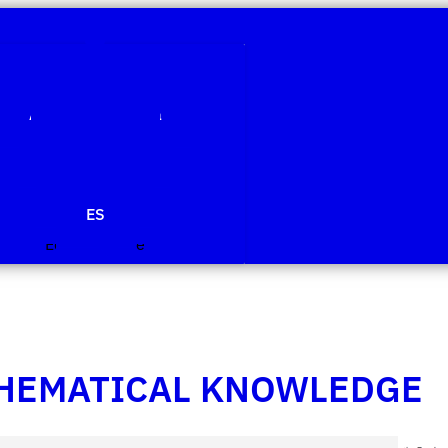
Qui som
Àmbits de recerca
Projectes
Publicacions
Agenda
Notícies
ES
Edit Template
HEMATICAL KNOWLEDGE