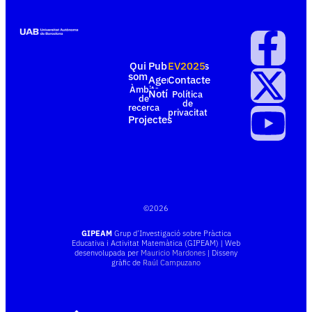
Qui
Publicacions
EV2025
som
Agenda
Contacte
Àmbits
Notícies
Política
de
de
recerca
privacitat
Projectes
©
2026
GIPEAM
Grup d’Investigació sobre Pràctica
Educativa i Activitat Matemàtica (GIPEAM) | Web
desenvolupada per
Mauricio Mardones
| Disseny
gràfic de
Raúl Campuzano