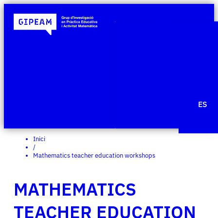
Qui som
Àmbits de re
Projecte
Publicacio
Agenda
Notícies
ES
Edit Templ
Inici
/
Mathematics teacher education workshops
MATHEMATICS
TEACHER EDUCATION