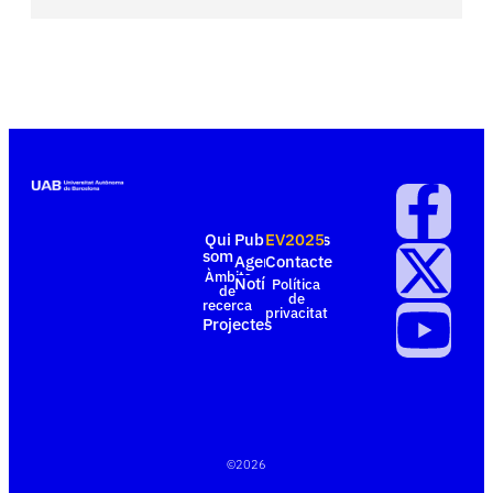
Qui
Publicacions
EV2025
som
Agenda
Contacte
Àmbits
Notícies
Política
de
de
recerca
privacitat
Projectes
©
2026