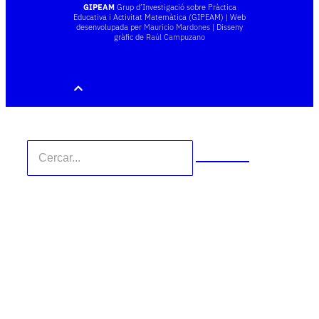
GIPEAM
Grup d’Investigació sobre Pràctica
Educativa i Activitat Matemàtica (GIPEAM) | Web
desenvolupada per
Mauricio Mardones
| Disseny
gràfic de
Raúl Campuzano