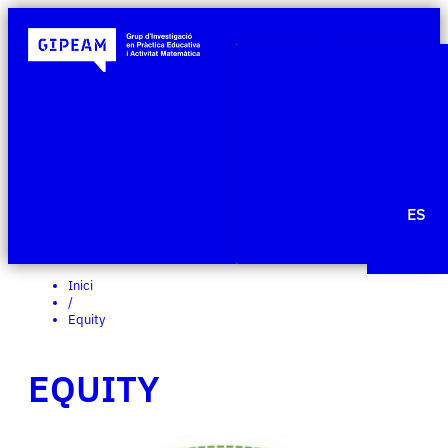
Qui som
Àmbits de re
Projecte
Publicacio
Agenda
Notícies
ES
Edit Templ
Inici
/
Equity
EQUITY