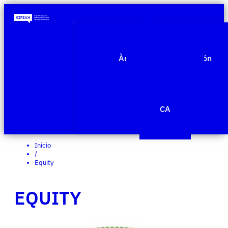
Quiénes somos
Àmbitos de investigación
Proyectos
Publicaciones
Agenda
Noticias
CA
Edit Template
Inicio
/
Equity
EQUITY