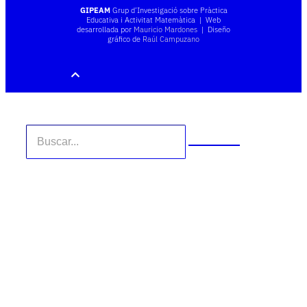
GIPEAM
Grup d’Investigació sobre Pràctica
Educativa i Activitat Matemàtica | Web
desarrollada por
Mauricio Mardones
| Diseño
gráfico de
Raúl Campuzano