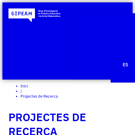
Qui som
Àmbits de re
Projecte
Publicacio
Agenda
Notícies
ES
Edit Templ
Inici
/
Projectes de Recerca
PROJECTES DE
RECERCA