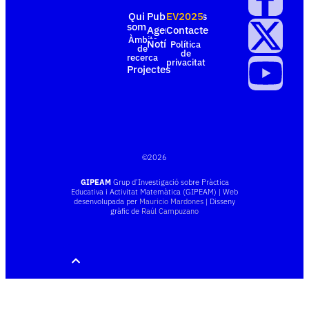
Qui
Publicacions
EV2025
som
Agenda
Contacte
Àmbits
Notícies
Política
de
de
recerca
privacitat
Projectes
©
2026
GIPEAM
Grup d’Investigació sobre Pràctica
Educativa i Activitat Matemàtica (GIPEAM) | Web
desenvolupada per
Mauricio Mardones
| Disseny
gràfic de
Raúl Campuzano