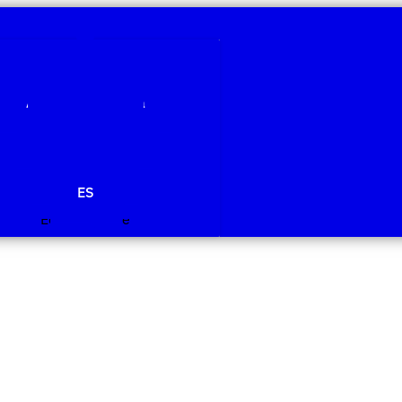
Qui som
Àmbits de recerca
Projectes
Publicacions
Agenda
Notícies
ES
Edit Template