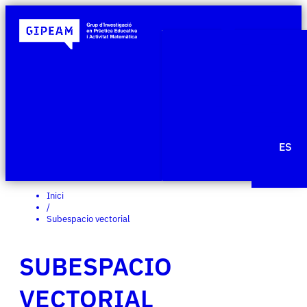
Qui som
Àmbits de re
Projecte
Publicacio
Agenda
Notícies
ES
Edit Templ
Inici
/
Subespacio vectorial
SUBESPACIO
VECTORIAL