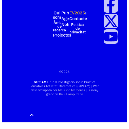
Qui
Publicacions
EV2025
som
Agenda
Contacte
Àmbits
Notícies
Política
de
de
recerca
privacitat
Projectes
©
2026
GIPEAM
Grup d’Investigació sobre Pràctica
Educativa i Activitat Matemàtica (GIPEAM) | Web
desenvolupada per
Mauricio Mardones
| Disseny
gràfic de
Raúl Campuzano