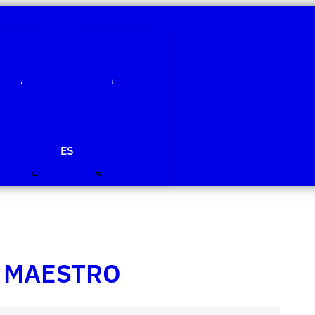
Qui som
Àmbits de recerca
Projectes
Publicacions
Agenda
Notícies
ES
Edit Template
 MAESTRO