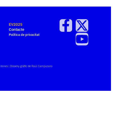
EV2025
Contacte
Política de privacitat
rdones
| Disseny gràfic de
Raúl Campuzano