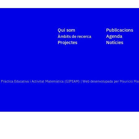
Qui som
Publicacions
Agenda
Àmbits de recerca
Projectes
Notícies
e Pràctica Educativa i Activitat Matemàtica (GIPEAM) | Web desenvolupada per
Mauricio Ma