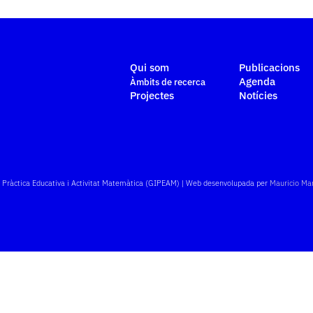
Qui som
Publicacions
Agenda
Àmbits de recerca
Projectes
Notícies
e Pràctica Educativa i Activitat Matemàtica (GIPEAM) | Web desenvolupada per
Mauricio Ma