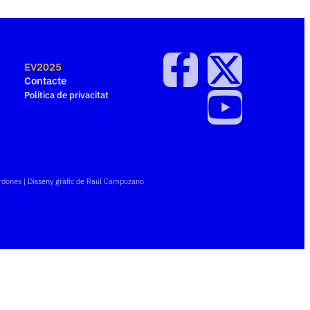
EV2025
Contacte
Política de privacitat
rdones
| Disseny gràfic de
Raúl Campuzano