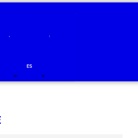
Qui som
Àmbits de recerca
Projectes
Publicacions
Agenda
Notícies
ES
Edit Template
E