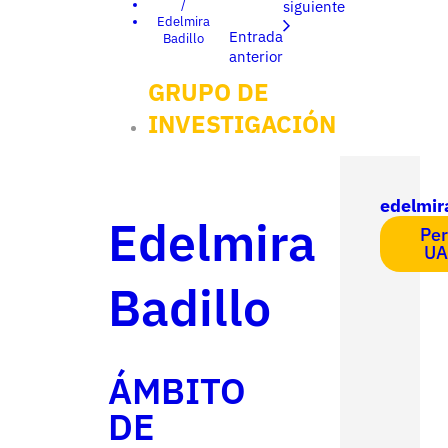
/
siguiente
Edelmira
Entrada
Badillo
anterior
GRUPO DE
INVESTIGACIÓN
edelmir
Edelmira
Per
UA
Badillo
ÁMBITO
DE