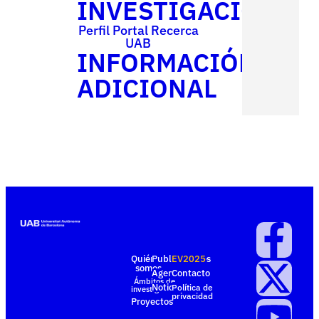
INVESTIGACIÓN
Perfil Portal Recerca
UAB
INFORMACIÓN
ADICIONAL
Quiénes
Publicaciones
EV2025
somos
Agenda
Contacto
Ámbitos de
Noticias
Política de
investigación
privacidad
Proyectos