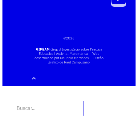
©
2026
GIPEAM
Grup d’Investigació sobre Pràctica
Educativa i Activitat Matemàtica | Web
desarrollada por
Mauricio Mardones
| Diseño
gráfico de
Raúl Campuzano