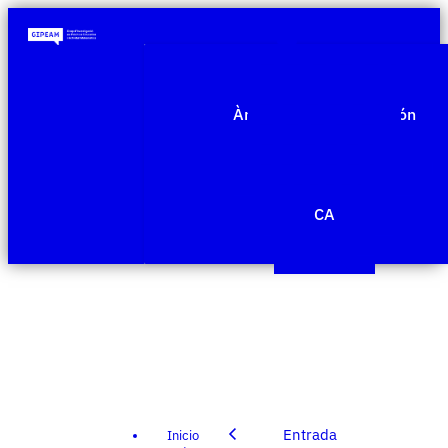
Quiénes somos
Àmbitos de investigación
Proyectos
Publicaciones
Agenda
Noticias
CA
Edit Template
Entrada
Inicio