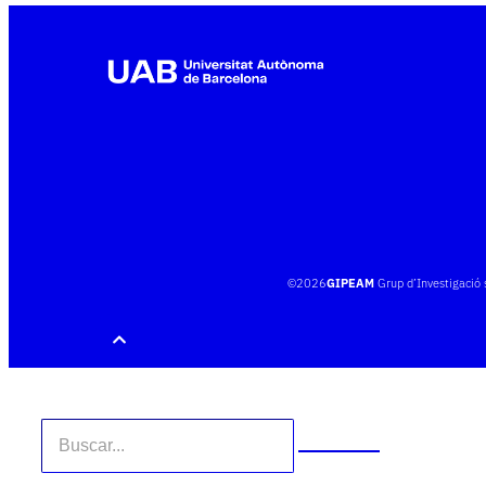
©
2026
GIPEAM
Grup d’Investigació 