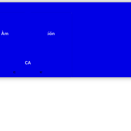
Quiénes somos
Àmbitos de investigación
Proyectos
Publicaciones
Agenda
Noticias
CA
Edit Template