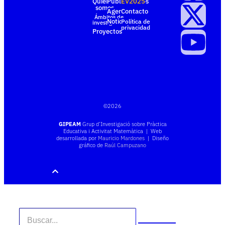
Quiénes
Publicaciones
EV2025
somos
Agenda
Contacto
Ámbitos de
Noticias
Política de
investigación
privacidad
Proyectos
©
2026
GIPEAM
Grup d’Investigació sobre Pràctica
Educativa i Activitat Matemàtica | Web
desarrollada por
Mauricio Mardones
| Diseño
gráfico de
Raúl Campuzano