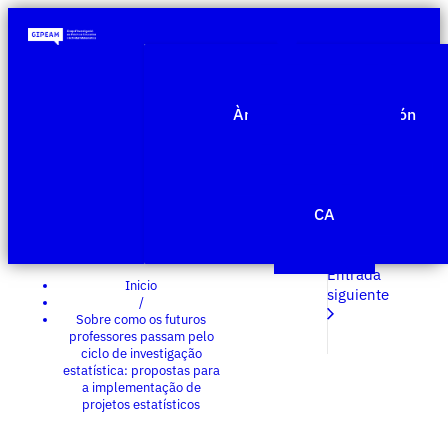
Quiénes somos
Àmbitos de investigación
Proyectos
Publicaciones
Agenda
Noticias
CA
Edit Template
Entrada
Inicio
siguiente
/
Sobre como os futuros
professores passam pelo
ciclo de investigação
estatística: propostas para
a implementação de
projetos estatísticos