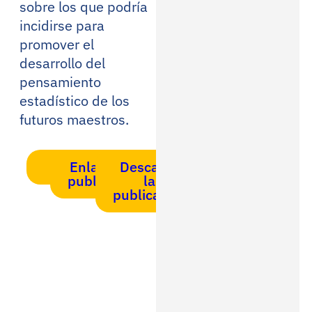
sobre los que podría
incidirse para
promover el
desarrollo del
pensamiento
estadístico de los
futuros maestros.
DOI
Enlace a la
Descarga
publicación
la
publicación