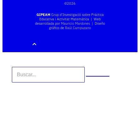
©
2026
GIPEAM
Grup d’Investigació sobre Pràctica
Educativa i Activitat Matemàtica | Web
desarrollada por
Mauricio Mardones
| Diseño
gráfico de
Raúl Campuzano