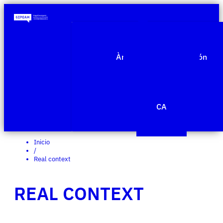
Quiénes somos
Àmbitos de investigación
Proyectos
Publicaciones
Agenda
Noticias
CA
Edit Template
Inicio
/
Real context
REAL CONTEXT