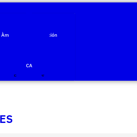
Quiénes somos
Àmbitos de investigación
Proyectos
Publicaciones
Agenda
Noticias
CA
Edit Template
ES