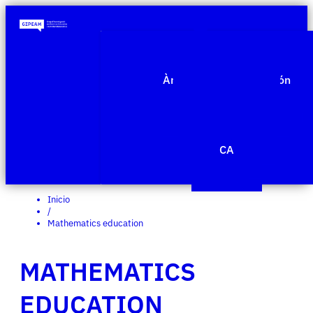
Quiénes somos
Àmbitos de investigación
Proyectos
Publicaciones
Agenda
Noticias
CA
Edit Template
Inicio
/
Mathematics education
MATHEMATICS
EDUCATION