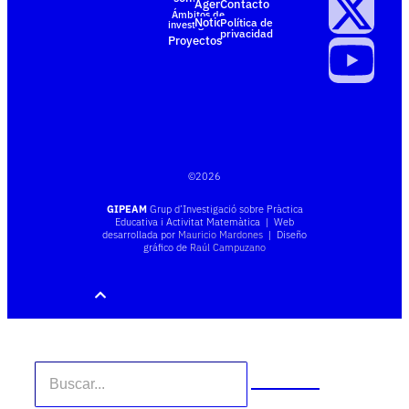
Agenda
Contacto
Ámbitos de
Noticias
Política de
investigación
privacidad
Proyectos
©
2026
GIPEAM
Grup d’Investigació sobre Pràctica
Educativa i Activitat Matemàtica | Web
desarrollada por
Mauricio Mardones
| Diseño
gráfico de
Raúl Campuzano