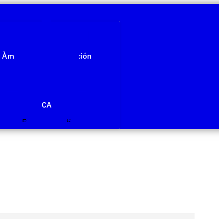
Quiénes somos
Àmbitos de investigación
Proyectos
Publicaciones
Agenda
Noticias
CA
Edit Template