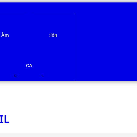
Quiénes somos
Àmbitos de investigación
Proyectos
Publicaciones
Agenda
Noticias
CA
Edit Template
IL