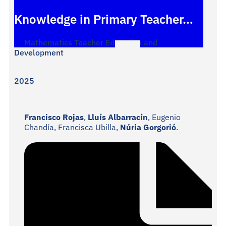
Assessing Initial Mathematical
Knowledge in Primary Teacher…
Mathematics Teacher Education and
Development
2025
Francisco Rojas
,
Lluís Albarracín
, Eugenio
Chandía, Francisca Ubilla,
Núria Gorgorió
.