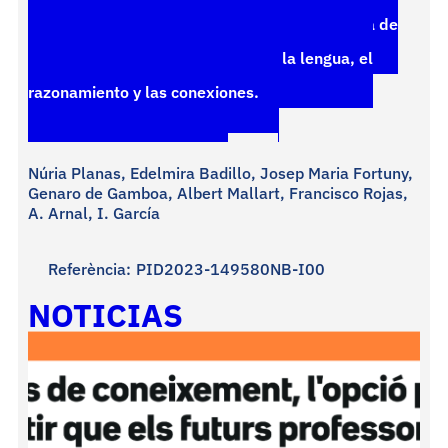
MatTeach_Discusiones sobre una enseñanza de
matemáticas que tenga en cuenta la lengua, el
razonamiento y las conexiones.
Núria Planas, Edelmira Badillo, Josep Maria Fortuny,
Genaro de Gamboa, Albert Mallart, Francisco Rojas,
A. Arnal, I. García
Referència:
PID2023-149580NB-I00
NOTICIAS