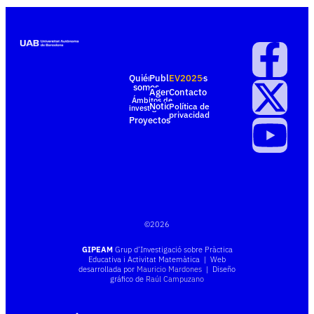
Quiénes
Publicaciones
EV2025
somos
Agenda
Contacto
Ámbitos de
Noticias
Política de
investigación
privacidad
Proyectos
©
2026
GIPEAM
Grup d’Investigació sobre Pràctica
Educativa i Activitat Matemàtica | Web
desarrollada por
Mauricio Mardones
| Diseño
gráfico de
Raúl Campuzano