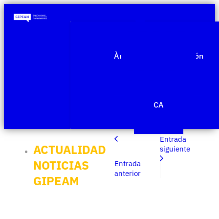
Quiénes somos
Àmbitos de investigación
Proyectos
Publicaciones
Agenda
Noticias
CA
Edit Template
Entrada
ACTUALIDAD
siguiente
NOTICIAS
Entrada
anterior
GIPEAM